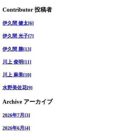
Contributor
投稿者
伊久間 健太[6]
伊久間 光子[7]
伊久間 勝[13]
川上 俊明[11]
川上 麻美[10]
水野美佐花[9]
Archive
アーカイブ
2026年7月[3]
2026年6月[4]