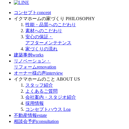
コンセプト
concept
イクマホームの家づくり
PHILOSOPHY
性能・品質へのこだわり
素材へのこだわり
安心の保証・
アフターメンテナンス
家づくりの流れ
建築事例
works
リノベーション・
リフォーム
renovation
オーナー様の声
interview
イクマホームのこと
ABOUT US
スタッフ紹介
よくあるご質問
会社案内・スタジオ紹介
採用情報
コンセプトハウス Loa
不動産情報
estate
相談会予約
consultation