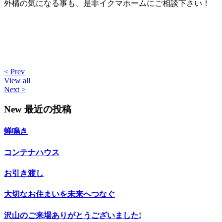
外構の気になる事も、是非イクマホームにご相談下さい！
< Prev
View all
Next >
New
最近の投稿
蝉鳴き
コンテナハウス
お引き渡し
大切なお住まいを未来へつなぐ
沢山のご来場ありがとうございました!