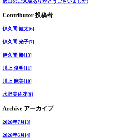
沢山のご来場ありがとうございました!
Contributor
投稿者
伊久間 健太[6]
伊久間 光子[7]
伊久間 勝[13]
川上 俊明[11]
川上 麻美[10]
水野美佐花[9]
Archive
アーカイブ
2026年7月[3]
2026年6月[4]