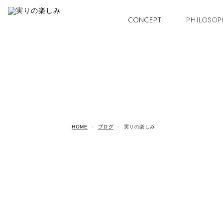
CONCEPT
PHILOSOP
HOME
ブログ
実りの楽しみ
伊久間 光子