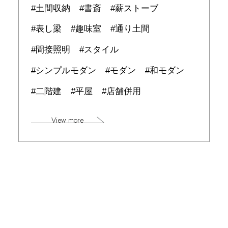
土間収納
書斎
薪ストーブ
表し梁
趣味室
通り土間
間接照明
スタイル
シンプルモダン
モダン
和モダン
二階建
平屋
店舗併用
View more
ガレージのある自然素材の家
碧南市/S様