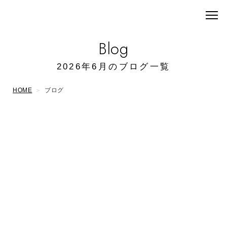
Blog
2026年6月のブログ一覧
HOME
ブログ
2026/06/24
伊久間 健太
大切なお住まいを未来へつ
なぐ
2026/06/21
川上 俊明
沢山のご来場ありがとうご
ざいました!