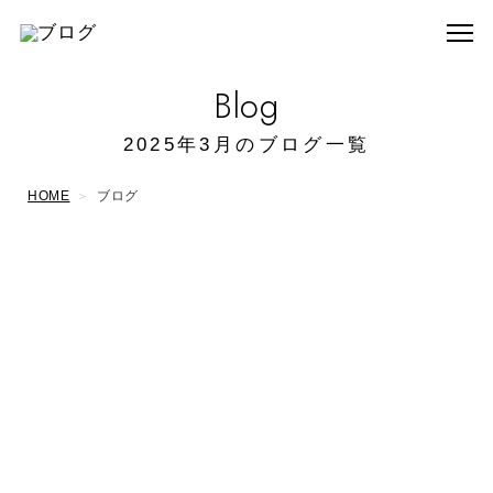
Blog
2025年3月のブログ一覧
HOME
ブログ
2025/03/27
今度の土日に完成見学会開
催
New
最近の投稿
蝉鳴き